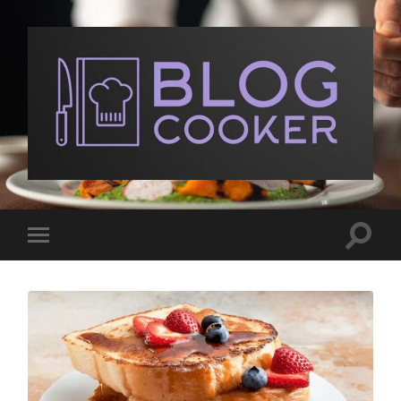
BlogCooker
Toggle
Toggle
search
mobile
field
menu