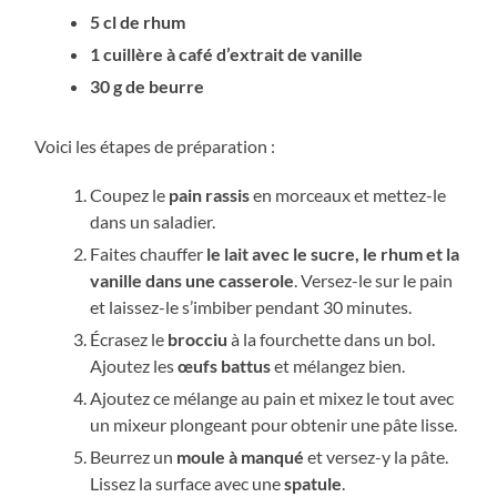
5 cl de rhum
1 cuillère à café d’extrait de vanille
30 g de beurre
Voici les étapes de préparation :
Coupez le
pain rassis
en morceaux et mettez-le
dans un saladier.
Faites chauffer
le lait avec le sucre, le rhum et la
vanille dans une casserole
. Versez-le sur le pain
et laissez-le s’imbiber pendant 30 minutes.
Écrasez le
brocciu
à la fourchette dans un bol.
Ajoutez les
œufs battus
et mélangez bien.
Ajoutez ce mélange au pain et mixez le tout avec
un mixeur plongeant pour obtenir une pâte lisse.
Beurrez un
moule à manqué
et versez-y la pâte.
Lissez la surface avec une
spatule
.