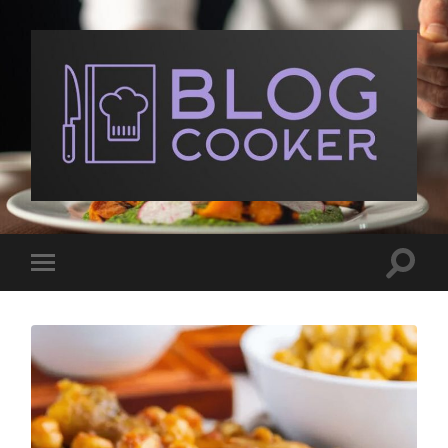
BlogCooker
Toggle
Toggle
search
mobile
field
menu