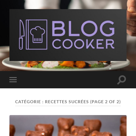
BlogCooker
Toggle
Toggle
search
mobile
field
menu
CATÉGORIE :
RECETTES SUCRÉES
(PAGE 2 OF 2)