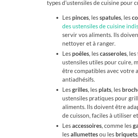
types d’ustensiles de cuisine pour cu
Les
pinces
, les
spatules
, les
co
des ustensiles de cuisine ind
servir vos aliments. Ils doiven
nettoyer et à ranger.
Les
poêles
, les
casseroles
, les
ustensiles utiles pour cuire, m
être compatibles avec votre ap
antiadhésifs.
Les
grilles
, les
plats
, les
broch
ustensiles pratiques pour grill
aliments. Ils doivent être adap
de cuisson, faciles à utiliser e
Les
accessoires
, comme les
g
les
allumettes
ou les
briquets