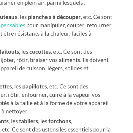
isiner en plein air, parmi lesquels :
uteaux
, les
planche s à découper
, etc. Ce sont
ispensables
pour manipuler, couper, retourner,
t être résistants à la chaleur, faciles à
faitouts
, les
cocottes
, etc. Ce sont des
ijoter, rôtir, braiser vos aliments. Ils doivent
pareil de cuisson, légers, solides et
ettes
, les
papillotes
, etc. Ce sont des
er, rôtir, enfourner, cuire à la vapeur vos
tés à la taille et à la forme de votre appareil
t à nettoyer.
ants
, les
tabliers
, les
torchons
,
, etc. Ce sont des ustensiles essentiels pour la